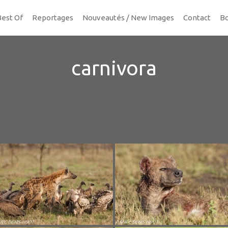
Best Of
Reportages
Nouveautés / New Images
Contact
Bo
carnivora