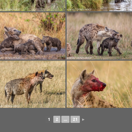
1
2
...
21
►