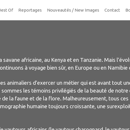
Best Of
Reportages
Nouveautés / New Images
Contact
Bo
 savane africaine, au Kenya et en Tanzanie. Mais l’évo
continuons à voyage bien sûr, en Europe ou en Namibi
 animaliers d’exercer un métier qui est avant tout un
sommes les témoins privilégiés de la beauté de notre
té de la faune et de la flore. Malheureusement, tous ce
démographie humaine toujours croissante, une surexploi
vautours africains (le vautour charognard, le vautour a