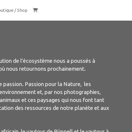
utique / Shop
lution de l’écosystème nous a poussés à
e où nous retournons prochainement.
e passion. Passion pour la Nature, les
 environnement et, par nos photographies,
s animaux et ces paysages qui nous font tant
tation des ressources de notre planète et aux
fricain, le vautour de Rüppell et le vautour à