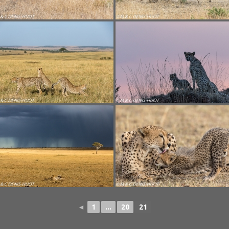
◄
1
...
20
21