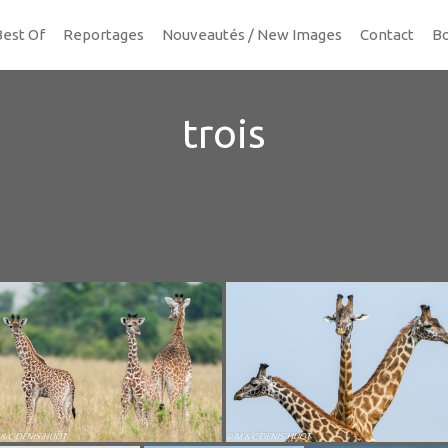
Best Of
Reportages
Nouveautés / New Images
Contact
Bo
trois