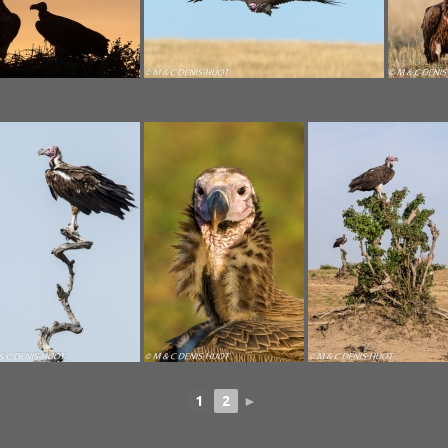
1
2
►