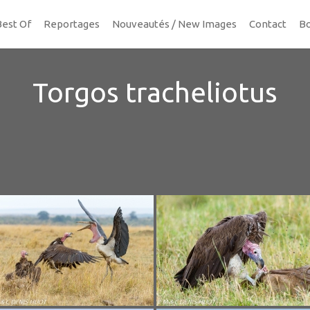
Best Of
Reportages
Nouveautés / New Images
Contact
Bo
Torgos tracheliotus