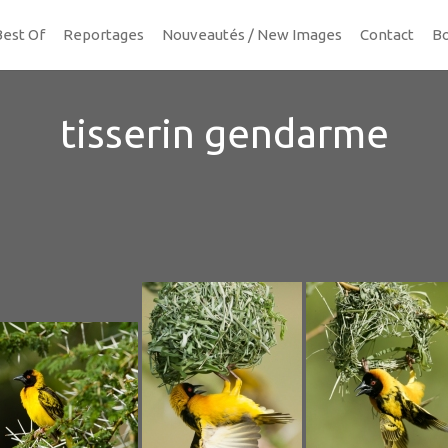
Best Of
Reportages
Nouveautés / New Images
Contact
Bo
tisserin gendarme