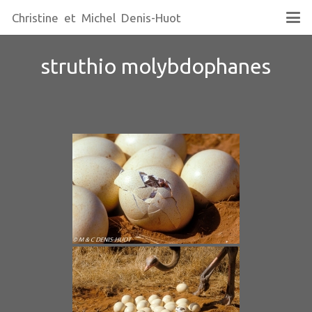
Christine et Michel Denis-Huot
struthio molybdophanes