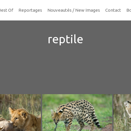
Best Of
Reportages
Nouveautés / New Images
Contact
Bo
reptile