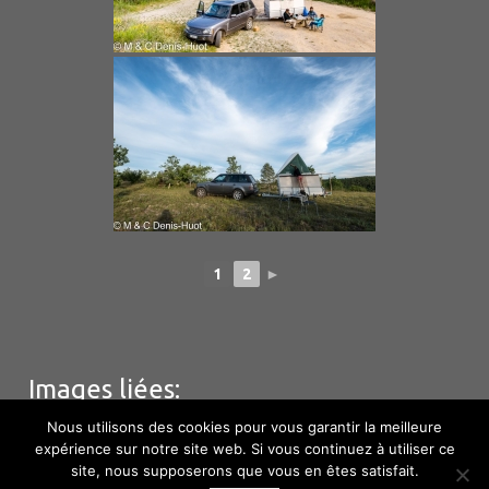
1
2
►
Images liées:
Nous utilisons des cookies pour vous garantir la meilleure
expérience sur notre site web. Si vous continuez à utiliser ce
site, nous supposerons que vous en êtes satisfait.