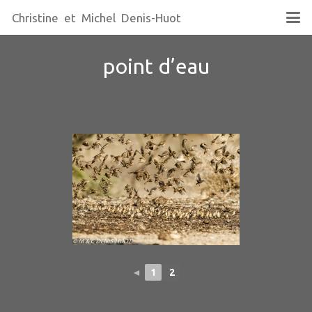
Christine et Michel Denis-Huot
point d’eau
◄
1
2