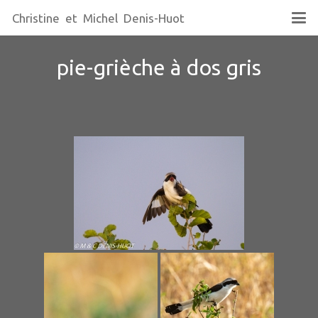
Christine et Michel Denis-Huot
pie-grièche à dos gris