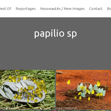
Best Of
Reportages
Nouveautés / New Images
Contact
Bo
papilio sp