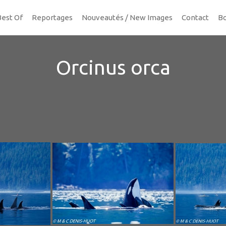
Best Of
Reportages
Nouveautés / New Images
Contact
Bo
Orcinus orca