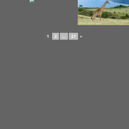
1
2
...
21
►