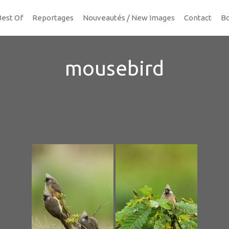
Best Of
Reportages
Nouveautés / New Images
Contact
Bo
mousebird