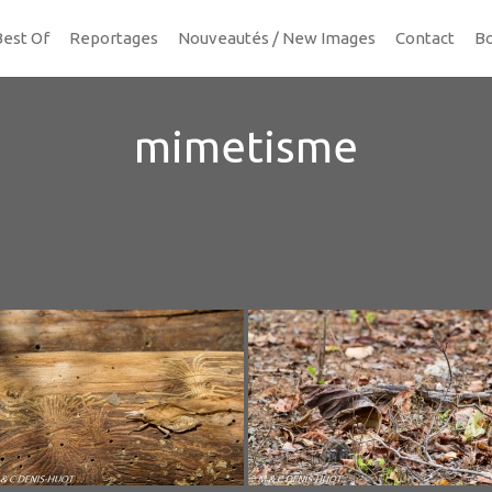
Best Of
Reportages
Nouveautés / New Images
Contact
Bo
mimetisme