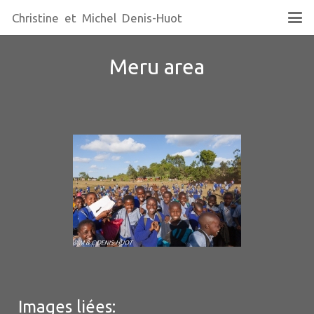
Christine et Michel Denis-Huot
Meru area
Images liées: