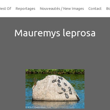
Best Of
Reportages
Nouveautés / New Images
Contact
Bo
Mauremys leprosa