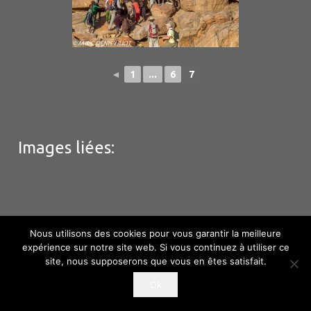
◄
1
...
6
7
Images liées:
© M & C Denis – Huot – Hébergement
Phototem
–
Nous utilisons des cookies pour vous garantir la meilleure
Information Copyright
expérience sur notre site web. Si vous continuez à utiliser ce
site, nous supposerons que vous en êtes satisfait.
Ok