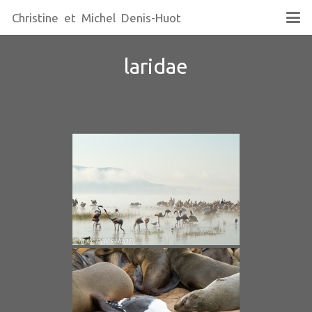
Christine et Michel Denis-Huot
laridae