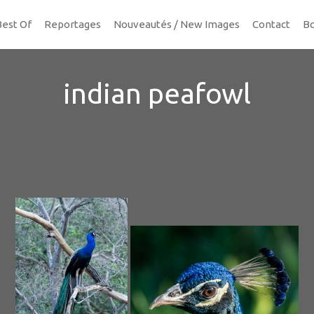
Best Of
Reportages
Nouveautés / New Images
Contact
Bo
indian peafowl