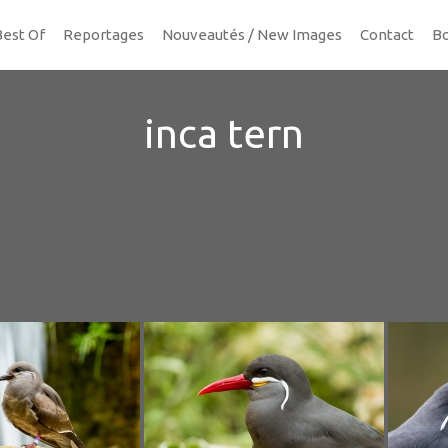
Best Of
Reportages
Nouveautés / New Images
Contact
Bo
inca tern