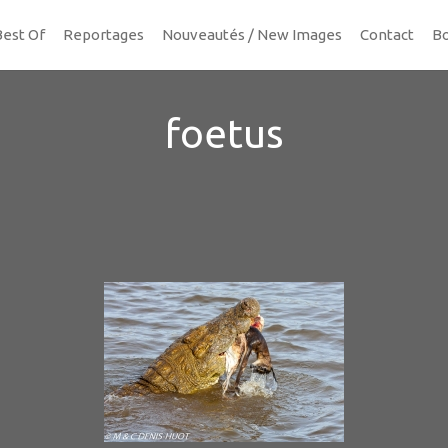
Best Of
Reportages
Nouveautés / New Images
Contact
Bo
foetus