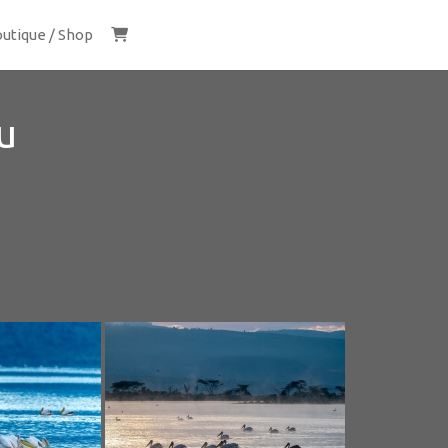
utique / Shop
u