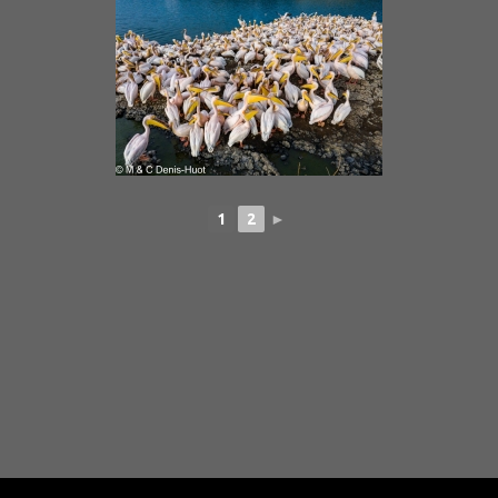
1
2
►