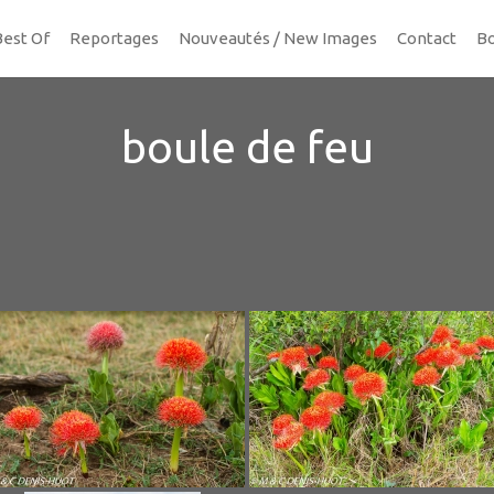
Best Of
Reportages
Nouveautés / New Images
Contact
Bo
boule de feu