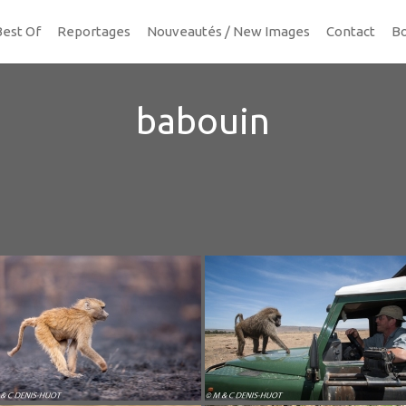
Best Of
Reportages
Nouveautés / New Images
Contact
Bo
babouin