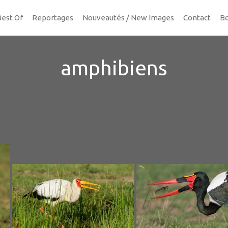
Best Of
Reportages
Nouveautés / New Images
Contact
Bo
amphibiens