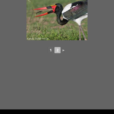
1
2
►