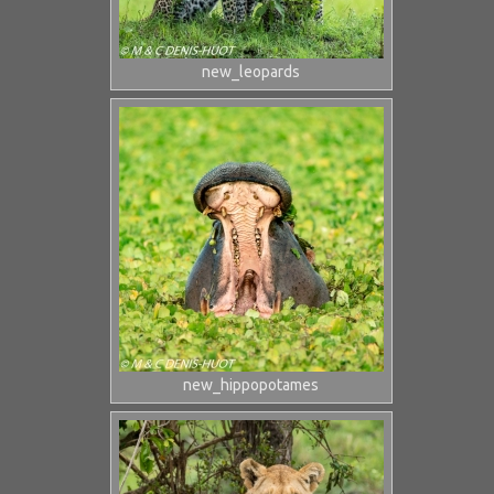
new_leopards
new_hippopotames