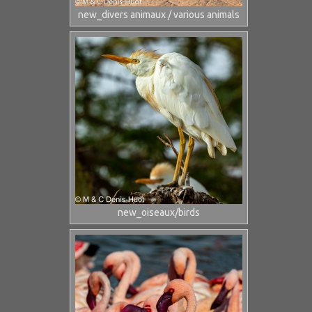
new_divers animaux / various animals
new_oiseaux/birds